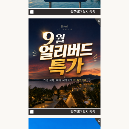
LOCATION
일주일간 열지 않음
OFFERS
패키지
|
|
기업제휴
여행온여수
렌트카 예약
이벤트
객실&패키지 예약
객실 예약
패키지 예약
단체/연회/세미나
렌터카 예약
썸머랜드 구매
일주일간 열지 않음