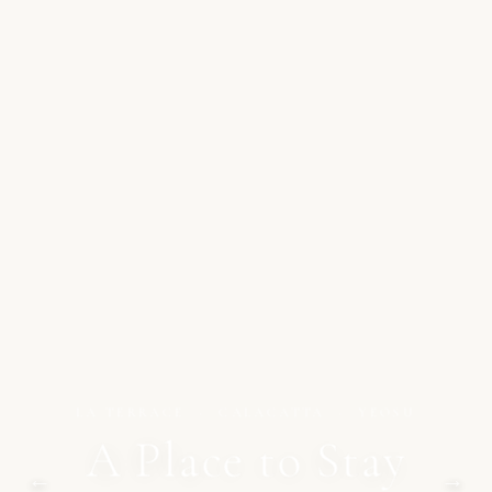
LA TERRACE · CALACATTA · YEOSU
A Place to Stay
←
→